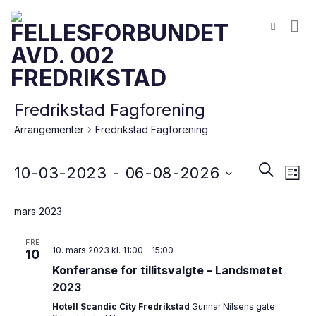
Skip
to
content
Fredrikstad Fagforening
Arrangementer
Fredrikstad Fagforening
Arran
Arr
Søk
10-03-2023
 - 
06-08-2026
Liste
Vie
Searc
Velg
Nav
mars 2023
dato.
and
FRE
Views
10. mars 2023 kl. 11:00
-
15:00
10
Konferanse for tillitsvalgte – Landsmøtet
Navig
2023
Hotell Scandic City Fredrikstad
Gunnar Nilsens gate