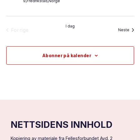
9,Fredrikstad,Norge
I dag
Forrige
Arran
Neste
Arrangementer
Abonner på kalender
NETTSIDENS INNHOLD
Kopiering av materiale fra Fellesforbundet Avd. 2