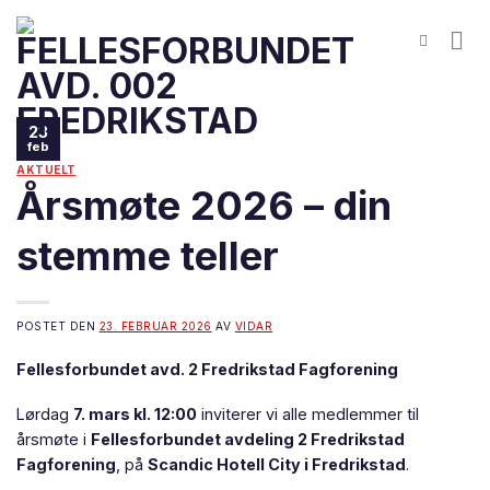
Skip
to
content
23
feb
AKTUELT
Årsmøte 2026 – din
stemme teller
POSTET DEN
23. FEBRUAR 2026
AV
VIDAR
Fellesforbundet avd. 2 Fredrikstad Fagforening
Lørdag
7. mars kl. 12:00
inviterer vi alle medlemmer til
årsmøte i
Fellesforbundet avdeling 2 Fredrikstad
Fagforening
, på
Scandic Hotell City i Fredrikstad
.