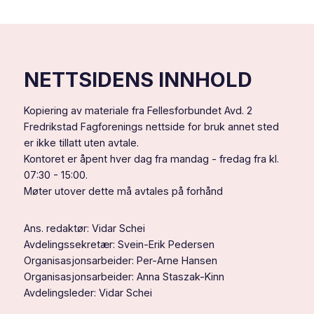
til
minstelønn
dere
–
alle!
dette
betyr
det
for
NETTSIDENS INNHOLD
deg
Kopiering av materiale fra Fellesforbundet Avd. 2
Fredrikstad Fagforenings nettside for bruk annet sted
er ikke tillatt uten avtale.
Kontoret er åpent hver dag fra mandag - fredag fra kl.
07:30 - 15:00.
Møter utover dette må avtales på forhånd
Ans. redaktør: Vidar Schei
Avdelingssekretær: Svein-Erik Pedersen
Organisasjonsarbeider: Per-Arne Hansen
Organisasjonsarbeider: Anna Staszak-Kinn
Avdelingsleder: Vidar Schei