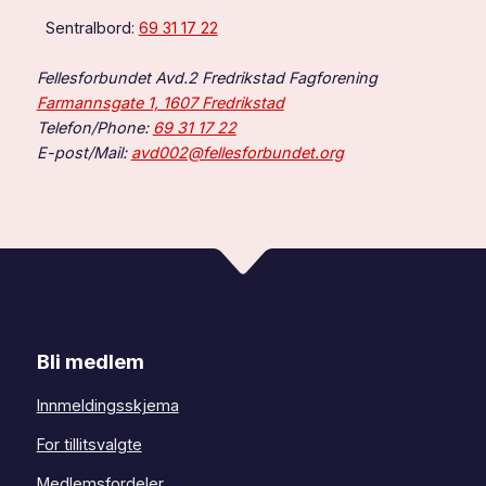
Sentralbord:
69 31 17 22
Fellesforbundet Avd.2 Fredrikstad Fagforening
Farmannsgate 1, 1607 Fredrikstad
Telefon/Phone:
69 31 17 22
E-post/Mail:
avd002@fellesforbundet.org
Bli medlem
Innmeldingsskjema
For tillitsvalgte
Medlemsfordeler