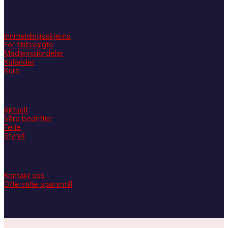
Bli medlem
Innmeldingsskjema
For tillitsvalgte
Medlemsfordeler
Kalender
Kurs
Om oss
Aktuelt
Våre bedrifter
Ferie
Styret
Kontakt
Kontakt oss
Ofte stilte spørsmål