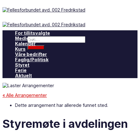
Skip
to
content
For tillitsvalgte
Medlemsfordeler
Kalender
Kurs
Våre bedrifter
Faglig/Politisk
Styret
Ferie
Aktuelt
« Alle Arrangementer
Dette arrangement har allerede funnet sted.
Styremøte i avdelingen