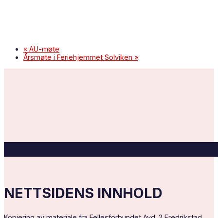
«
AU-møte
Årsmøte i Feriehjemmet Solviken
»
NETTSIDENS INNHOLD
Kopiering av materiale fra Fellesforbundet Avd. 2 Fredrikstad