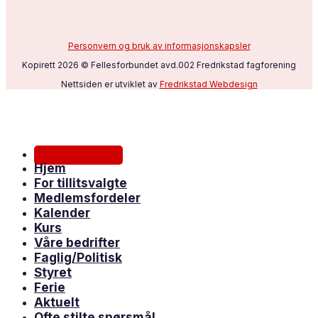
Personvern og bruk av informasjonskapsler
Kopirett 2026 © Fellesforbundet avd.002 Fredrikstad fagforening
Nettsiden er utviklet av
Fredrikstad Webdesign
Bli medlem
Hjem
For tillitsvalgte
Medlemsfordeler
Kalender
Kurs
Våre bedrifter
Faglig/Politisk
Styret
Ferie
Aktuelt
Ofte stilte spørsmål