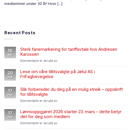
medlemmer under 30 år! Hvor [...]
Recent Posts
Sterk fanemarkering for tariffavtale hos Andresen
10
Karosseri
apr
for
Kommentarer er skrudd av
Sterk
fanemarkering
Lese om våre tillitsvalgte på Jøtul AS i
20
for
FriFagbevegelse
mar
tariffavtale
hos
Andresen
Slik forbereder du deg på en mulig streik – oppskrift
17
Karosseri
for tillitsvalgte
mar
for
Kommentarer er skrudd av
Slik
forbereder
Lønnsoppgjøret 2026 starter 23. mars – dette betyr
17
du
det for deg som medlem
mar
deg
for
Kommentarer er skrudd av
på
Lønnsoppgjøret
en