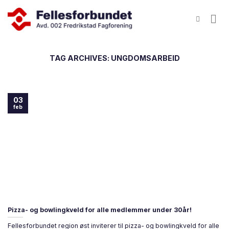
Skip
to
content
TAG ARCHIVES:
UNGDOMSARBEID
03
feb
Pizza- og bowlingkveld for alle medlemmer under 30år!
Fellesforbundet region øst inviterer til pizza- og bowlingkveld for alle