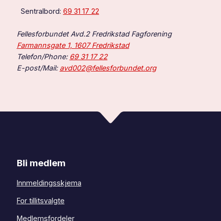
Sentralbord:
69 31 17 22
Fellesforbundet Avd.2 Fredrikstad Fagforening
Farmannsgate 1, 1607 Fredrikstad
Telefon/Phone:
69 31 17 22
E-post/Mail:
avd002@fellesforbundet.org
Bli medlem
Innmeldingsskjema
For tillitsvalgte
Medlemsfordeler