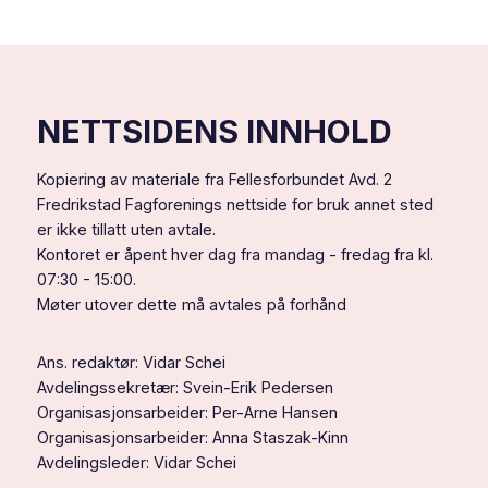
ny
til
minstelønn
dere
–
alle!
dette
betyr
det
for
NETTSIDENS INNHOLD
deg
Kopiering av materiale fra Fellesforbundet Avd. 2
Fredrikstad Fagforenings nettside for bruk annet sted
er ikke tillatt uten avtale.
Kontoret er åpent hver dag fra mandag - fredag fra kl.
07:30 - 15:00.
Møter utover dette må avtales på forhånd
Ans. redaktør: Vidar Schei
Avdelingssekretær: Svein-Erik Pedersen
Organisasjonsarbeider: Per-Arne Hansen
Organisasjonsarbeider: Anna Staszak-Kinn
Avdelingsleder: Vidar Schei