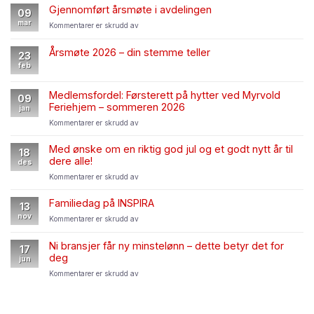
2026
mulig
Gjennomført årsmøte i avdelingen
09
starter
streik
mar
for
Kommentarer er skrudd av
23.
–
Gjennomført
mars
oppskrift
årsmøte
–
Årsmøte 2026 – din stemme teller
for
23
i
dette
tillitsvalgte
feb
avdelingen
betyr
det
Medlemsfordel: Førsterett på hytter ved Myrvold
for
09
Feriehjem – sommeren 2026
deg
jan
som
for
Kommentarer er skrudd av
medlem
Medlemsfordel:
Førsterett
Med ønske om en riktig god jul og et godt nytt år til
18
på
dere alle!
des
hytter
for
Kommentarer er skrudd av
ved
Med
Myrvold
ønske
Feriehjem
Familiedag på INSPIRA
13
om
–
nov
for
Kommentarer er skrudd av
en
sommeren
Familiedag
riktig
2026
på
god
Ni bransjer får ny minstelønn – dette betyr det for
17
INSPIRA
jul
deg
jun
og
for
Kommentarer er skrudd av
et
Ni
godt
bransjer
nytt
får
år