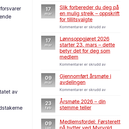
Andresen
Slik forbereder du deg på
 forsvarer
Karosseri
17
en mulig streik – oppskrift
mar
rende
for tillitsvalgte
for
Kommentarer er skrudd av
Slik
forbereder
Lønnsoppgjøret 2026
17
du
starter 23. mars – dette
mar
deg
betyr det for deg som
på
medlem
en
for
Kommentarer er skrudd av
mulig
Lønnsoppgjø
streik
2026
Gjennomført årsmøte i
–
09
starter
avdelingen
oppskrift
mar
23.
for
for
Kommentarer er skrudd av
tatet av
mars
tillitsvalgte
Gjennomført
–
årsmøte
Årsmøte 2026 – din
23
dette
i
stemme teller
idstakerne
feb
betyr
avdelingen
det
for
Medlemsfordel: Førsterett
09
deg
på hytter ved Myrvold
jan