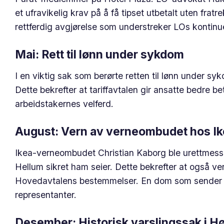
et ufravikelig krav på å få tipset utbetalt uten frat
rettferdig avgjørelse som understreker LOs kontinuer
Mai: Rett til lønn under sykdom
I en viktig sak som berørte retten til lønn under sy
Dette bekrefter at tariffavtalen gir ansatte bedre b
arbeidstakernes velferd.
August: Vern av verneombudet hos I
Ikea-verneombudet Christian Kaborg ble urettmes
Hellum sikret ham seier. Dette bekrefter at også ve
Hovedavtalens bestemmelser. En dom som sender et k
representanter.
Desember: Historisk varslingssak i H