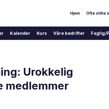
Hjem
Ofte stilte
er
Kalender
Kurs
Våre bedrifter
Faglig/P
ing: Urokkelig
åre medlemmer