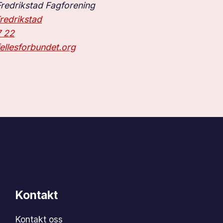
Fredrikstad Fagforening
redrikstad
7 22
llesforbundet.org
Kontakt
Kontakt oss