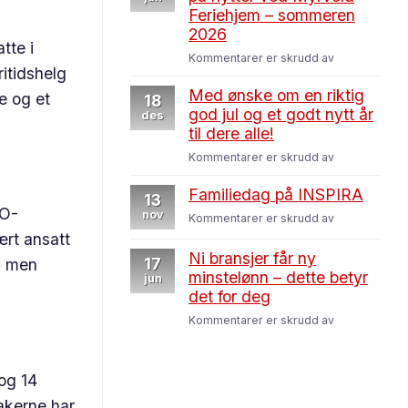
som
Feriehjem – sommeren
medlem
2026
tte i
for
Kommentarer er skrudd av
ritidshelg
Medlemsford
Førsterett
Med ønske om en riktig
e og et
18
på
god jul og et godt nytt år
des
hytter
til dere alle!
ved
for
Kommentarer er skrudd av
Myrvold
Med
Feriehjem
ønske
Familiedag på INSPIRA
–
13
om
LO-
sommeren
nov
for
Kommentarer er skrudd av
en
2026
Familiedag
ært ansatt
riktig
på
Ni bransjer får ny
god
17
r, men
INSPIRA
minstelønn – dette betyr
jul
jun
det for deg
og
et
for
Kommentarer er skrudd av
godt
Ni
nytt
bransjer
år
får
og 14
til
ny
dere
akerne har
minstelønn