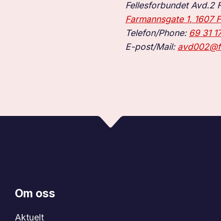
Fellesforbundet Avd.2 
Farmannsgate 1, 1607 F
Telefon/Phone:
69 31 1
E-post/Mail:
avd002@fe
Om oss
Aktuelt