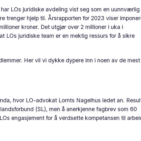
ll, har LOs juridiske avdeling vist seg som en uunnværlig
renger hjelp til. Årsrapporten for 2023 viser impone
llioner kroner. Det utgjør over 2 millioner i uka i
at LOs juridiske team er en mektig ressurs for å sikre
dlemmer. Her vil vi dykke dypere inn i noen av de mest
mnda, hvor LO-advokat Lornts Nagelhus ledet an. Resul
es landsforbund (SL), men å anerkjenne fagbrev som 60
. LOs engasjement for å verdsette kompetansen til arbe