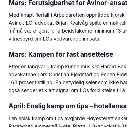
Mars: Forutsigbarhet for Avinor-ansa
Med knapt flertall i Arbeidsretten oppnådde Norsk 
Avinor. LO-advokat Ørjan Kvalvåg spilte en nøkkelrol
må nå være kjent for arbeidstakerne minimum 13 uker
vitnesbyrd om LOs vedvarende innsats.
Mars: Kampen for fast ansettelse
Etter en langvarig kamp kunne musiker Harald Bakke
advokatene Lars Christian Fjeldstad og Espen Eldøy
i 63 prosent stilling. En betydelig seier som ikke b
også sender et klart signal om LOs forpliktelse til å 
April: Enslig kamp om tips – hotellansa
I en episk kamp om tips avgjorde Høyesterett saken
Parat-medlemmer på Hotel Plaza. LO-advokat Håkon 