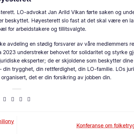
yesterett. LO-advokat Jan Arild Vikan førte saken og und
 er beskyttet. Høyesterett slo fast at det skal være en la
æl for arbeidstakere og tillitsvalgte.
iske avdeling en stødig forsvarer av våre medlemmers re
2023 understreker behovet for solidaritet og styrke 
juridiske eksperter; de er skjoldene som beskytter dine
– din trygghet, din rettferdighet, din LO-familie. LOs jur
 organisert, det er din forsikring av jobben din.
iliony
Konferanse om folketr