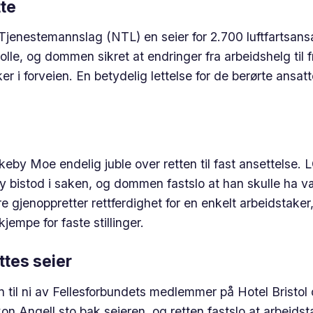
tte
Tjenestemannslag (NTL) en seier for 2.700 luftfartsansa
le, og dommen sikret at endringer fra arbeidshelg til f
 i forveien. En betydelig lettelse for de berørte ansatt
by Moe endelig juble over retten til fast ansettelse. 
 bistod i saken, og dommen fastslo at han skulle ha v
are gjenoppretter rettferdighet for en enkelt arbeidstake
kjempe for faste stillinger.
ttes seier
 til ni av Fellesforbundets medlemmer på Hotel Bristol 
Angell sto bak seieren, og retten fastslo at arbeidst