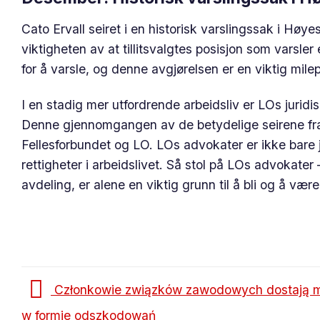
Cato Ervall seiret i en historisk varslingssak i Hø
viktigheten av at tillitsvalgtes posisjon som varsler
for å varsle, og denne avgjørelsen er en viktig milep
I en stadig mer utfordrende arbeidsliv er LOs jurid
Denne gjennomgangen av de betydelige seirene fra 
Fellesforbundet og LO. LOs advokater er ikke bare 
rettigheter i arbeidslivet. Så stol på LOs advokater 
avdeling, er alene en viktig grunn til å bli og å være
Członkowie związków zawodowych dostają m
w formie odszkodowań