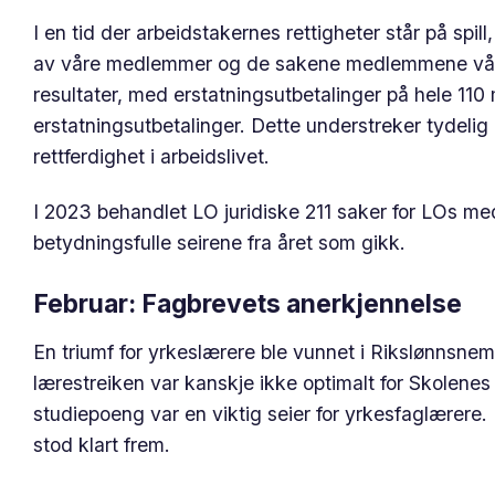
I en tid der arbeidstakernes rettigheter står på spi
av våre medlemmer og de sakene medlemmene våre t
resultater, med erstatningsutbetalinger på hele 110 mi
erstatningsutbetalinger. Dette understreker tydelig 
rettferdighet i arbeidslivet.
I 2023 behandlet LO juridiske 211 saker for LOs me
betydningsfulle seirene fra året som gikk.
Februar: Fagbrevets anerkjennelse
En triumf for yrkeslærere ble vunnet i Rikslønnsne
lærestreiken var kanskje ikke optimalt for Skolen
studiepoeng var en viktig seier for yrkesfaglærere
stod klart frem.