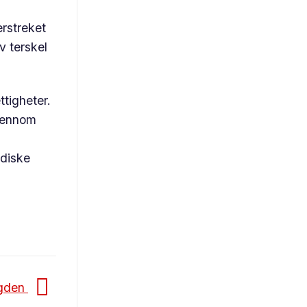
erstreket
v terskel
ttigheter.
gjennom
idiske
ygden