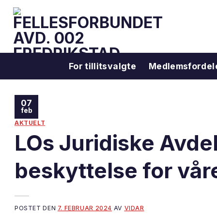
Skip
to
content
For tillitsvalgte
Medlemsfordel
07
feb
AKTUELT
LOs Juridiske Avdel
beskyttelse for v
POSTET DEN
7. FEBRUAR 2024
AV
VIDAR