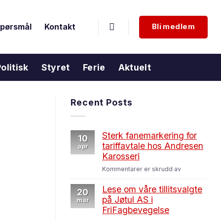
 spørsmål
Kontakt
Bli medlem
olitisk
Styret
Ferie
Aktuelt
Recent Posts
Sterk fanemarkering for
10
tariffavtale hos Andresen
apr
Karosseri
for
Kommentarer er skrudd av
Sterk
fanemarkerin
Lese om våre tillitsvalgte
20
for
på Jøtul AS i
mar
tariffavtale
FriFagbevegelse
hos