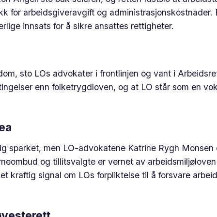
rekk for arbeidsgiveravgift og administrasjonskostnader.
lige innsats for å sikre ansattes rettigheter.
kdom, sto LOs advokater i frontlinjen og vant i Arbeidsre
etingelser enn folketrygdloven, og at LO står som en vo
kea
sig sparket, men LO-advokatene Katrine Rygh Monsen 
rneombud og tillitsvalgte er vernet av arbeidsmiljøloven
raftig signal om LOs forpliktelse til å forsvare arbei
øyesterett