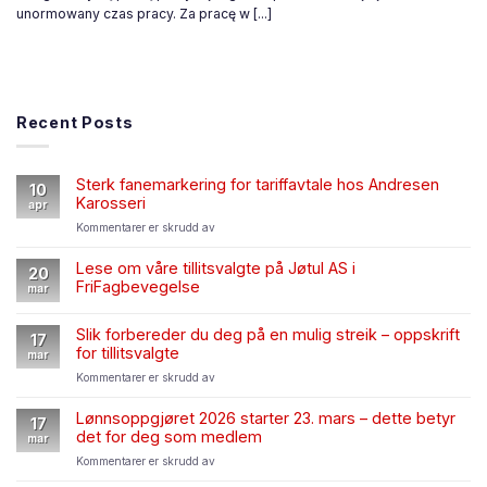
unormowany czas pracy. Za pracę w [...]
Recent Posts
Sterk fanemarkering for tariffavtale hos Andresen
10
Karosseri
apr
for
Kommentarer er skrudd av
Sterk
fanemarkering
Lese om våre tillitsvalgte på Jøtul AS i
20
for
FriFagbevegelse
mar
tariffavtale
hos
Andresen
Slik forbereder du deg på en mulig streik – oppskrift
17
Karosseri
for tillitsvalgte
mar
for
Kommentarer er skrudd av
Slik
forbereder
Lønnsoppgjøret 2026 starter 23. mars – dette betyr
17
du
det for deg som medlem
mar
deg
for
Kommentarer er skrudd av
på
Lønnsoppgjøret
en