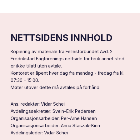
ny
til
minstelønn
dere
–
alle!
dette
betyr
det
for
NETTSIDENS INNHOLD
deg
Kopiering av materiale fra Fellesforbundet Avd. 2
Fredrikstad Fagforenings nettside for bruk annet sted
er ikke tillatt uten avtale.
Kontoret er åpent hver dag fra mandag - fredag fra kl.
07:30 - 15:00.
Møter utover dette må avtales på forhånd
Ans. redaktør: Vidar Schei
Avdelingssekretær: Svein-Erik Pedersen
Organisasjonsarbeider: Per-Arne Hansen
Organisasjonsarbeider: Anna Staszak-Kinn
Avdelingsleder: Vidar Schei