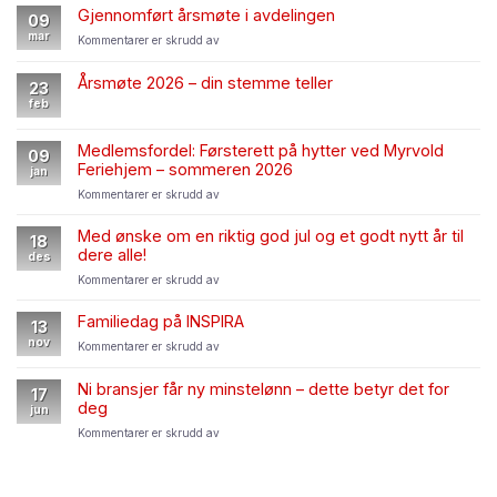
2026
mulig
Gjennomført årsmøte i avdelingen
09
starter
streik
mar
for
Kommentarer er skrudd av
23.
–
Gjennomført
mars
oppskrift
årsmøte
–
Årsmøte 2026 – din stemme teller
for
23
i
dette
tillitsvalgte
feb
avdelingen
betyr
det
Medlemsfordel: Førsterett på hytter ved Myrvold
for
09
Feriehjem – sommeren 2026
deg
jan
som
for
Kommentarer er skrudd av
medlem
Medlemsfordel:
Førsterett
Med ønske om en riktig god jul og et godt nytt år til
18
på
dere alle!
des
hytter
for
Kommentarer er skrudd av
ved
Med
Myrvold
ønske
Feriehjem
Familiedag på INSPIRA
13
om
–
nov
for
Kommentarer er skrudd av
en
sommeren
Familiedag
riktig
2026
på
god
Ni bransjer får ny minstelønn – dette betyr det for
17
INSPIRA
jul
deg
jun
og
for
Kommentarer er skrudd av
et
Ni
godt
bransjer
nytt
får
år