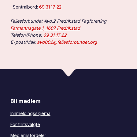
Sentralbord:
69 31 17 22
Fellesforbundet Avd.2 Fredrikstad Fagforening
Farmannsgate 1, 1607 Fredrikstad
Telefon/Phone:
69 31 17 22
E-post/Mail:
avd002@fellesforbundet.org
Bli medlem
Innmeldingsskjema
For tillitsvalgte
Medlemsfordeler