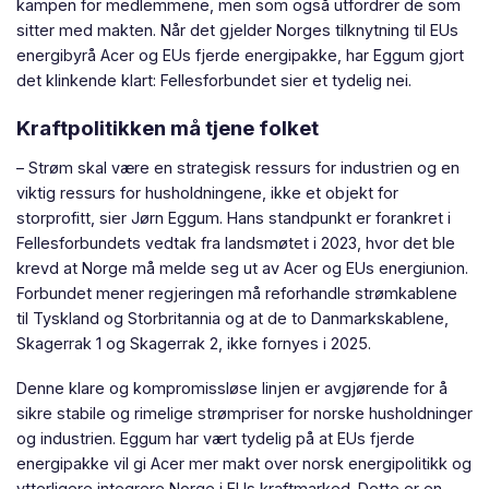
kampen for medlemmene, men som også utfordrer de som
sitter med makten. Når det gjelder Norges tilknytning til EUs
energibyrå Acer og EUs fjerde energipakke, har Eggum gjort
det klinkende klart: Fellesforbundet sier et tydelig nei.
Kraftpolitikken må tjene folket
– Strøm skal være en strategisk ressurs for industrien og en
viktig ressurs for husholdningene, ikke et objekt for
storprofitt, sier Jørn Eggum. Hans standpunkt er forankret i
Fellesforbundets vedtak fra landsmøtet i 2023, hvor det ble
krevd at Norge må melde seg ut av Acer og EUs energiunion.
Forbundet mener regjeringen må reforhandle strømkablene
til Tyskland og Storbritannia og at de to Danmarkskablene,
Skagerrak 1 og Skagerrak 2, ikke fornyes i 2025.
Denne klare og kompromissløse linjen er avgjørende for å
sikre stabile og rimelige strømpriser for norske husholdninger
og industrien. Eggum har vært tydelig på at EUs fjerde
energipakke vil gi Acer mer makt over norsk energipolitikk og
ytterligere integrere Norge i EUs kraftmarked. Dette er en