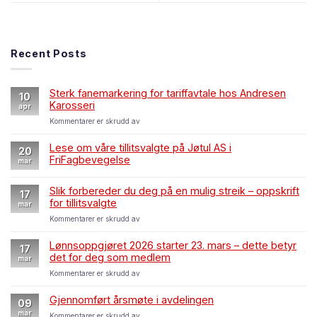
Recent Posts
Sterk fanemarkering for tariffavtale hos Andresen
10
Karosseri
apr
for
Kommentarer er skrudd av
Sterk
fanemarkering
Lese om våre tillitsvalgte på Jøtul AS i
20
for
FriFagbevegelse
mar
tariffavtale
hos
Andresen
Slik forbereder du deg på en mulig streik – oppskrift
17
Karosseri
for tillitsvalgte
mar
for
Kommentarer er skrudd av
Slik
forbereder
Lønnsoppgjøret 2026 starter 23. mars – dette betyr
17
du
det for deg som medlem
mar
deg
for
Kommentarer er skrudd av
på
Lønnsoppgjøret
en
2026
mulig
Gjennomført årsmøte i avdelingen
09
starter
streik
mar
for
Kommentarer er skrudd av