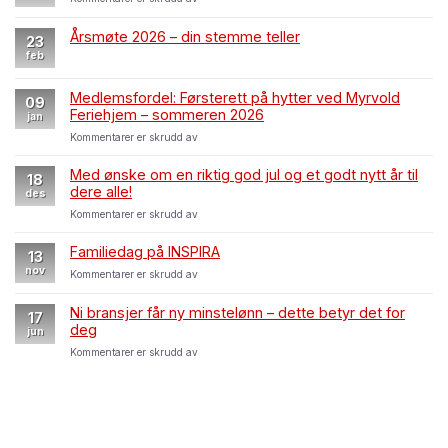
23.
–
Gjennomført
mars
oppskrift
årsmøte
–
Årsmøte 2026 – din stemme teller
for
23
i
dette
tillitsvalgte
feb
avdelingen
betyr
det
Medlemsfordel: Førsterett på hytter ved Myrvold
for
09
Feriehjem – sommeren 2026
deg
jan
som
for
Kommentarer er skrudd av
medlem
Medlemsfordel:
Førsterett
Med ønske om en riktig god jul og et godt nytt år til
18
på
dere alle!
des
hytter
for
Kommentarer er skrudd av
ved
Med
Myrvold
ønske
Feriehjem
Familiedag på INSPIRA
13
om
–
nov
for
Kommentarer er skrudd av
en
sommeren
Familiedag
riktig
2026
på
god
Ni bransjer får ny minstelønn – dette betyr det for
17
INSPIRA
jul
deg
jun
og
for
Kommentarer er skrudd av
et
Ni
godt
bransjer
nytt
får
år
ny
til
minstelønn
dere
–