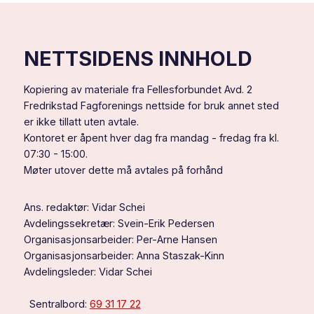
alle!
dette
betyr
det
for
NETTSIDENS INNHOLD
deg
Kopiering av materiale fra Fellesforbundet Avd. 2
Fredrikstad Fagforenings nettside for bruk annet sted
er ikke tillatt uten avtale.
Kontoret er åpent hver dag fra mandag - fredag fra kl.
07:30 - 15:00.
Møter utover dette må avtales på forhånd
Ans. redaktør: Vidar Schei
Avdelingssekretær: Svein-Erik Pedersen
Organisasjonsarbeider: Per-Arne Hansen
Organisasjonsarbeider: Anna Staszak-Kinn
Avdelingsleder: Vidar Schei
Sentralbord:
69 31 17 22