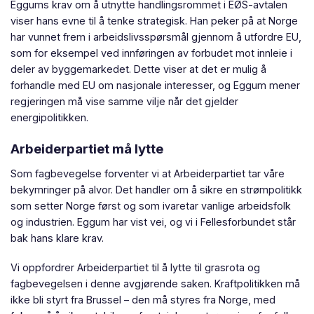
Eggums krav om å utnytte handlingsrommet i EØS-avtalen
viser hans evne til å tenke strategisk. Han peker på at Norge
har vunnet frem i arbeidslivsspørsmål gjennom å utfordre EU,
som for eksempel ved innføringen av forbudet mot innleie i
deler av byggemarkedet. Dette viser at det er mulig å
forhandle med EU om nasjonale interesser, og Eggum mener
regjeringen må vise samme vilje når det gjelder
energipolitikken.
Arbeiderpartiet må lytte
Som fagbevegelse forventer vi at Arbeiderpartiet tar våre
bekymringer på alvor. Det handler om å sikre en strømpolitikk
som setter Norge først og som ivaretar vanlige arbeidsfolk
og industrien. Eggum har vist vei, og vi i Fellesforbundet står
bak hans klare krav.
Vi oppfordrer Arbeiderpartiet til å lytte til grasrota og
fagbevegelsen i denne avgjørende saken. Kraftpolitikken må
ikke bli styrt fra Brussel – den må styres fra Norge, med