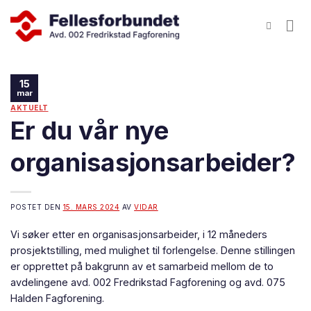
Skip
to
content
15
mar
AKTUELT
Er du vår nye
organisasjonsarbeider?
POSTET DEN
15. MARS 2024
AV
VIDAR
Vi søker etter en organisasjonsarbeider, i 12 måneders
prosjektstilling, med mulighet til forlengelse. Denne stillingen
er opprettet på bakgrunn av et samarbeid mellom de to
avdelingene avd. 002 Fredrikstad Fagforening og avd. 075
Halden Fagforening.