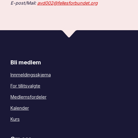
E-post/Mail:
avd002@fellesforbundet.org
Bli medlem
Innmeldingsskjema
For tillitsvalgte
Medlemsfordeler
Kalender
Kurs