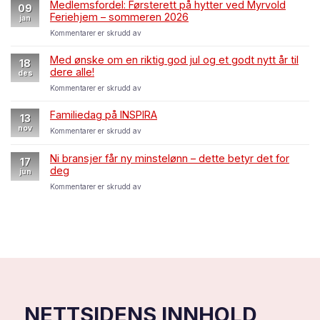
Medlemsfordel: Førsterett på hytter ved Myrvold
for
09
Feriehjem – sommeren 2026
deg
jan
som
for
Kommentarer er skrudd av
medlem
Medlemsfordel:
Førsterett
Med ønske om en riktig god jul og et godt nytt år til
18
på
dere alle!
des
hytter
for
Kommentarer er skrudd av
ved
Med
Myrvold
ønske
Feriehjem
Familiedag på INSPIRA
13
om
–
nov
for
Kommentarer er skrudd av
en
sommeren
Familiedag
riktig
2026
på
god
Ni bransjer får ny minstelønn – dette betyr det for
17
INSPIRA
jul
deg
jun
og
for
Kommentarer er skrudd av
et
Ni
godt
bransjer
nytt
får
år
ny
til
minstelønn
dere
–
alle!
dette
betyr
det
for
NETTSIDENS INNHOLD
deg