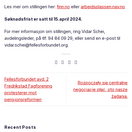
Les mer om stillingen her:
finn.no
eller
arbeidsplassen.nav.no
Søknadsfrist er satt til 15.april 2024.
For mer informasjon om stillingen, ring Vidar Schei,
avdelingsleder, på tlf: 94 84 09 29, eller send en e-post til
vidar.schei@fellesforbundet.org.
Fellesforbundet avd. 2
Rozpoczęły się centralne
Fredrikstad Fagforening
negocjacje płac, oto nasze
protesterer mot
żądania.
pensjonsreformen
Recent Posts