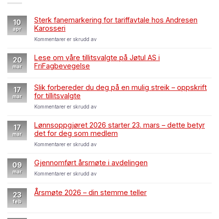
Sterk fanemarkering for tariffavtale hos Andresen
10
Karosseri
apr
for
Kommentarer er skrudd av
Sterk
fanemarkering
Lese om våre tillitsvalgte på Jøtul AS i
20
for
FriFagbevegelse
mar
tariffavtale
hos
Andresen
Slik forbereder du deg på en mulig streik – oppskrift
17
Karosseri
for tillitsvalgte
mar
for
Kommentarer er skrudd av
Slik
forbereder
Lønnsoppgjøret 2026 starter 23. mars – dette betyr
17
du
det for deg som medlem
mar
deg
for
Kommentarer er skrudd av
på
Lønnsoppgjøret
en
2026
mulig
Gjennomført årsmøte i avdelingen
09
starter
streik
mar
for
Kommentarer er skrudd av
23.
–
Gjennomført
mars
oppskrift
årsmøte
–
Årsmøte 2026 – din stemme teller
for
23
i
dette
tillitsvalgte
feb
avdelingen
betyr
det