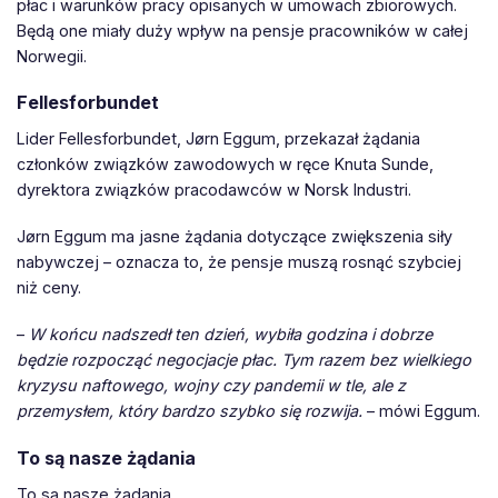
płac i warunków pracy opisanych w umowach zbiorowych.
Będą one miały duży wpływ na pensje pracowników w całej
Norwegii.
Fellesforbundet
Lider Fellesforbundet, Jørn Eggum, przekazał żądania
członków związków zawodowych w ręce Knuta Sunde,
dyrektora związków pracodawców w Norsk Industri.
Jørn Eggum ma jasne żądania dotyczące zwiększenia siły
nabywczej – oznacza to, że pensje muszą rosnąć szybciej
niż ceny.
–
W końcu nadszedł ten dzień, wybiła godzina i dobrze
będzie rozpocząć negocjacje płac. Tym razem bez wielkiego
kryzysu naftowego, wojny czy pandemii w tle, ale z
przemysłem, który bardzo szybko się rozwija.
– mówi Eggum.
To są nasze żądania
To są nasze żądania