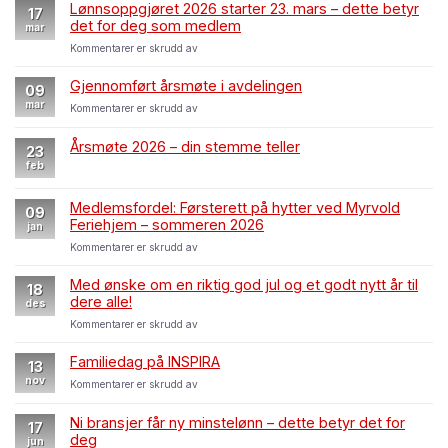
forbereder
Lønnsoppgjøret 2026 starter 23. mars – dette betyr
17
du
det for deg som medlem
mar
deg
for
Kommentarer er skrudd av
på
Lønnsoppgjøret
en
2026
mulig
Gjennomført årsmøte i avdelingen
09
starter
streik
mar
for
Kommentarer er skrudd av
23.
–
Gjennomført
mars
oppskrift
årsmøte
–
Årsmøte 2026 – din stemme teller
for
23
i
dette
tillitsvalgte
feb
avdelingen
betyr
det
Medlemsfordel: Førsterett på hytter ved Myrvold
for
09
Feriehjem – sommeren 2026
deg
jan
som
for
Kommentarer er skrudd av
medlem
Medlemsfordel:
Førsterett
Med ønske om en riktig god jul og et godt nytt år til
18
på
dere alle!
des
hytter
for
Kommentarer er skrudd av
ved
Med
Myrvold
ønske
Feriehjem
Familiedag på INSPIRA
13
om
–
nov
for
Kommentarer er skrudd av
en
sommeren
Familiedag
riktig
2026
på
god
Ni bransjer får ny minstelønn – dette betyr det for
17
INSPIRA
jul
deg
jun