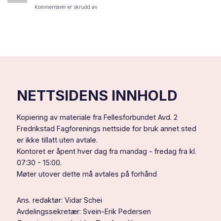
og
for
Kommentarer er skrudd av
et
Ni
godt
bransjer
nytt
får
år
ny
til
minstelønn
dere
–
alle!
dette
betyr
det
for
NETTSIDENS INNHOLD
deg
Kopiering av materiale fra Fellesforbundet Avd. 2
Fredrikstad Fagforenings nettside for bruk annet sted
er ikke tillatt uten avtale.
Kontoret er åpent hver dag fra mandag - fredag fra kl.
07:30 - 15:00.
Møter utover dette må avtales på forhånd
Ans. redaktør: Vidar Schei
Avdelingssekretær: Svein-Erik Pedersen