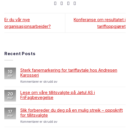
Er du vår nye
Konferanse om resultatet i
organisasjonsarbeider?
tariffoppgjøret
Recent Posts
Sterk fanemarkering for tariffavtale hos Andresen
10
Karosseri
apr
for
Kommentarer er skrudd av
Sterk
fanemarkering
Lese om våre tillitsvalgte på Jøtul AS i
20
for
FriFagbevegelse
mar
tariffavtale
hos
Andresen
Slik forbereder du deg på en mulig streik – oppskrift
17
Karosseri
for tillitsvalgte
mar
for
Kommentarer er skrudd av
Slik