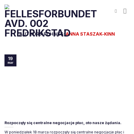
Skip
to
content
AUTHOR ARCHIVES:
ANNA STASZAK-KINN
19
mar
Rozpoczęły się centralne negocjacje płac, oto nasze żądania.
W poniedziałek 18 marca rozpoczęły się centralne negocjacje płac i