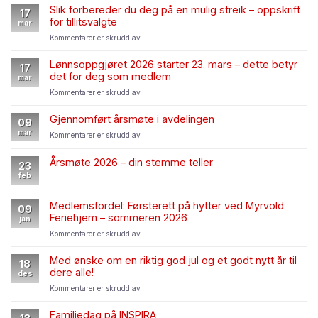
Andresen
Slik forbereder du deg på en mulig streik – oppskrift
17
Karosseri
for tillitsvalgte
mar
for
Kommentarer er skrudd av
Slik
forbereder
Lønnsoppgjøret 2026 starter 23. mars – dette betyr
17
du
det for deg som medlem
mar
deg
for
Kommentarer er skrudd av
på
Lønnsoppgjøret
en
2026
mulig
Gjennomført årsmøte i avdelingen
09
starter
streik
mar
for
Kommentarer er skrudd av
23.
–
Gjennomført
mars
oppskrift
årsmøte
–
Årsmøte 2026 – din stemme teller
for
23
i
dette
tillitsvalgte
feb
avdelingen
betyr
det
Medlemsfordel: Førsterett på hytter ved Myrvold
for
09
Feriehjem – sommeren 2026
deg
jan
som
for
Kommentarer er skrudd av
medlem
Medlemsfordel:
Førsterett
Med ønske om en riktig god jul og et godt nytt år til
18
på
dere alle!
des
hytter
for
Kommentarer er skrudd av
ved
Med
Myrvold
ønske
Feriehjem
Familiedag på INSPIRA