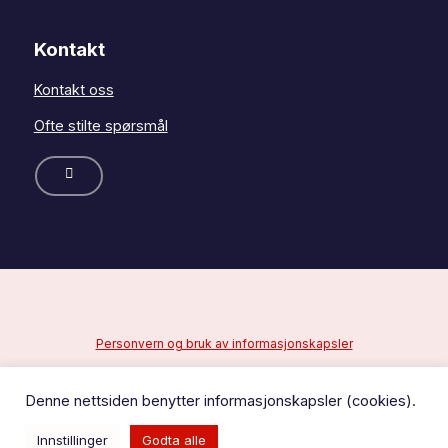
Kontakt
Kontakt oss
Ofte stilte spørsmål
Personvern og bruk av informasjonskapsler
Kopirett 2026 © Fellesforbundet avd.002 Fredrikstad
fagforening
Denne nettsiden benytter informasjonskapsler (cookies).
Nettsiden er utviklet av
Fredrikstad Webdesign
Innstillinger
Godta alle