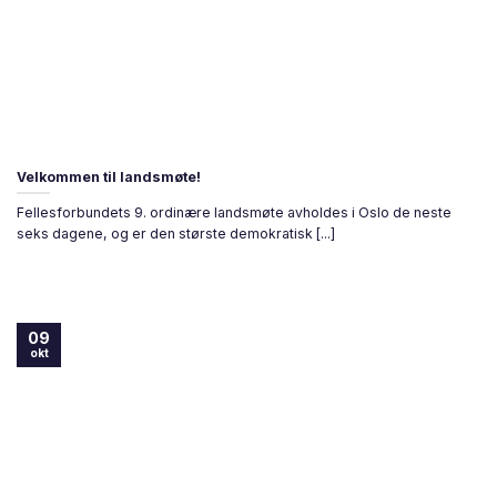
Velkommen til landsmøte!
Fellesforbundets 9. ordinære landsmøte avholdes i Oslo de neste
seks dagene, og er den største demokratisk [...]
09
okt