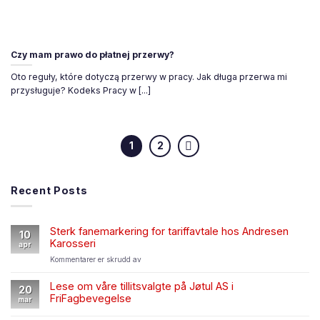
Czy mam prawo do płatnej przerwy?
Oto reguły, które dotyczą przerwy w pracy. Jak długa przerwa mi
przysługuje? Kodeks Pracy w [...]
1
2
Recent Posts
Sterk fanemarkering for tariffavtale hos Andresen
10
Karosseri
apr
for
Kommentarer er skrudd av
Sterk
fanemarkering
Lese om våre tillitsvalgte på Jøtul AS i
20
for
FriFagbevegelse
mar
tariffavtale
hos