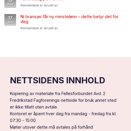
13
om
–
nov
for
Kommentarer er skrudd av
en
sommeren
Familiedag
riktig
2026
på
god
Ni bransjer får ny minstelønn – dette betyr det for
17
INSPIRA
jul
deg
jun
og
for
Kommentarer er skrudd av
et
Ni
godt
bransjer
nytt
får
år
ny
til
minstelønn
dere
–
alle!
dette
betyr
det
for
NETTSIDENS INNHOLD
deg
Kopiering av materiale fra Fellesforbundet Avd. 2
Fredrikstad Fagforenings nettside for bruk annet sted
er ikke tillatt uten avtale.
Kontoret er åpent hver dag fra mandag - fredag fra kl.
07:30 - 15:00.
Møter utover dette må avtales på forhånd